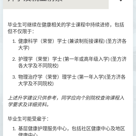
毕业生可继续在健康相关的学士课程中持续进修，包括
商务学副学士
但不仅限于：
人工智能及资讯通讯科技高
健康科学（荣誉）学士 (兼读制衔接课程) (圣方济各
级文凭 (全日制/兼读制)
大学
)
护理学（荣誉）学士 (第一年或高年级入学) (
圣方济
犯罪及安保科学高级文凭
各大学
及不同院校
)
幼儿教育高级文凭
物理治疗学（荣誉）理学士
(第一年入学)
(圣方济各
大学及不同
院校
)
普通科护理学高级文凭
上述升学建议只供参考，同学应向个别院校查询课程入
普通科护理学高级文凭（课
学要求及详细资料。
程编号﹕HDEN-SWD）
健康护理高级文凭 (全日制 /
毕业生可能受雇于
：
兼读制)
基层健康护理服务中心，包括社区健康中心及地区
健康中心