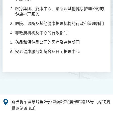
简介
医疗集团、复康中心、诊所及其他健康护理公司的
课程目标
健康护理服务
课程特色
医院、诊所及其他健康护理机构的行政和管理部门
课程结构
非政府机构及中心的行政部门
升学及就业前景
药品和保健品公司的医疗及监管部门
入学要求
安老健康服务如院舍及日间护理中心
学费
课程资讯频道
款待管理学高级文凭
人本服务高级文凭
配药高级文凭 (全日制 / 兼读
制)
新界将军澳翠岭里2号 / 新界将军澳翠岭路18号（港铁调
景岭站B出口）
设计学高级文凭