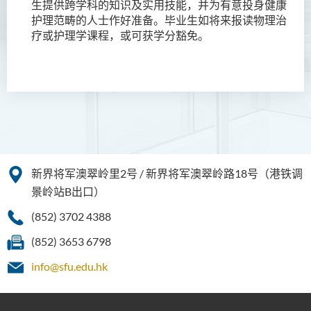
生提供跨学科的知识及实用技能，并为有意投身健康
简介
护理范畴的人士作好准备。毕业生如将来报读物理治
课程目标
疗或护理学课程，或可获学分豁免。
课程特色
课程结构
升学及就业前景
入学要求
学费
课程资讯频道
新界将军澳翠岭里2号 / 新界将军澳翠岭路18号（港铁调
景岭站B出口）
款待管理学高级文凭
(852) 3702 4388
人本服务高级文凭
(852) 3653 6798
配药高级文凭 (全日制 / 兼读
info@sfu.edu.hk
制)
设计学高级文凭