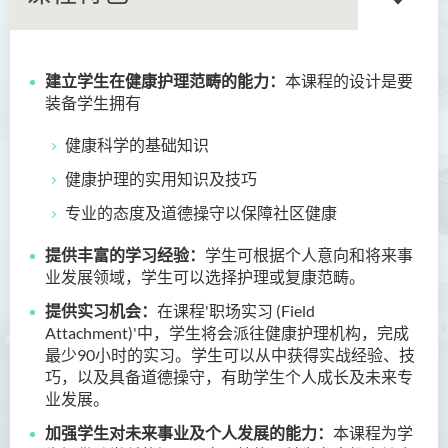
建立
学生在健康护理
范畴
的能力：
本课程的设计是要
商务学副学士
装备学生拥有
人工智能及资讯通讯科技高
健康科学的基础知识
级文凭 (全日制/兼读制)
健康护理的实用知识及技巧
犯罪及安保科学高级文凭
专业的态度及道德操守以保障社区健康
幼儿教育高级文凭
提供丰富的学习经验：
学生可根据个人意向和将来
事
业
发展领域，
学生可以选择护理或复
康范畴。
普通科护理学高级文凭
提供实习机会：
在课程'职场实习 (Field
普通科护理学高级文凭（课
Attachment)'中，学生将会派往健康护理机构，完成
程编号﹕HDEN-SWD）
最少90小时的实习。学生可以从中获得
实
战经验
、技
巧，以及具备道德操守，有助学生个人成长及未来专
健康护理高级文凭 (全日制 /
业发展。
兼读制)
加强学生对未来事业
及个人
发展的能力：
本课程为学