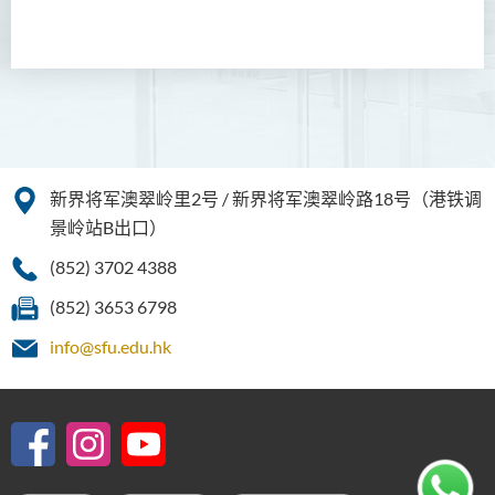
人本服务高级文凭
简介
课程特色
课程结构
修读年期
新界将军澳翠岭里2号 / 新界将军澳翠岭路18号（港铁调
升学及就业前景
景岭站B出口）
入学要求
(852) 3702 4388
学费
(852) 3653 6798
查询
info@sfu.edu.hk
下载课程单张
课程资讯频道
配药高级文凭 (全日制 / 兼读
制)