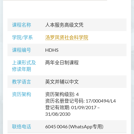
商务学副学士
课程名称
人本服务高级文凭
人工智能及资讯通讯科技高
学院/学系
汤罗凤贤社会科学院
级文凭 (全日制/兼读制)
课程编号
HDHS
犯罪及安保科学高级文凭
上课形式及
两年全日制课程
幼儿教育高级文凭
修读年期
普通科护理学高级文凭
教学语言
英文并辅以中文
普通科护理学高级文凭（课
资历架构
资历架构级别: 4
程编号﹕HDEN-SWD）
资历名册登记号码: 17/000494/L4
登记有效期: 01/09/2017 –
健康护理高级文凭 (全日制 /
31/08/2030
兼读制)
联络电话
6045 0046 (WhatsApp专用)
款待管理学高级文凭