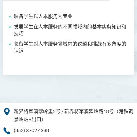
装备学生以人本服务为专业
商务学副学士
发展学生在人本服务的不同领域内的基本实务知识和
人工智能及资讯通讯科技高
技巧
级文凭 (全日制/兼读制)
装备学生对人本服务领域内的议题和挑战有多角度的
认识
犯罪及安保科学高级文凭
幼儿教育高级文凭
普通科护理学高级文凭
普通科护理学高级文凭（课
程编号﹕HDEN-SWD）
健康护理高级文凭 (全日制 /
新界将军澳翠岭里2号 / 新界将军澳翠岭路18号（港铁调
兼读制)
景岭站B出口）
款待管理学高级文凭
(852) 3702 4388