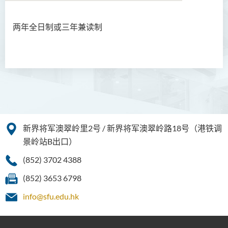
两年全日制或三年兼读制
商务学副学士
人工智能及资讯通讯科技高
级文凭 (全日制/兼读制)
犯罪及安保科学高级文凭
幼儿教育高级文凭
新界将军澳翠岭里2号 / 新界将军澳翠岭路18号（港铁调
普通科护理学高级文凭
景岭站B出口）
普通科护理学高级文凭（课
(852) 3702 4388
程编号﹕HDEN-SWD）
(852) 3653 6798
健康护理高级文凭 (全日制 /
兼读制)
info@sfu.edu.hk
款待管理学高级文凭