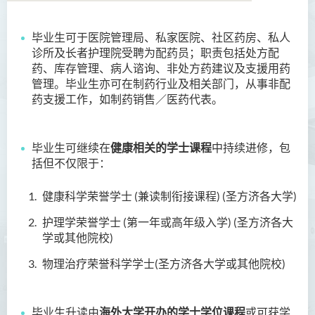
毕业生可于医院管理局、私家医院、社区药房、私人
商务学副学士
诊所及长者护理院受聘为配药员；职责包括处方配
药、库存管理、病人谘询、非处方药建议及支援用药
人工智能及资讯通讯科技高
管理。毕业生亦可在制药行业及相关部门，从事非配
级文凭 (全日制/兼读制)
药支援工作，如制药销售／医药代表。
犯罪及安保科学高级文凭
毕业生可继续在
健康相关的学士课程
中持续进修，包
幼儿教育高级文凭
括但不仅限于：
普通科护理学高级文凭
健康科学荣誉学士 (兼读制衔接课程) (
圣方济各大学
)
普通科护理学高级文凭（课
护理学荣誉学士 (第一年或高年级入学) (
圣方济各大
程编号﹕HDEN-SWD）
学
或其他院校)
健康护理高级文凭 (全日制 /
物理治疗荣誉科学学士(
圣方济各大学
或其他院校)
兼读制)
款待管理学高级文凭
毕业生升读由
海外大学开办的学士学位课程
或可获学