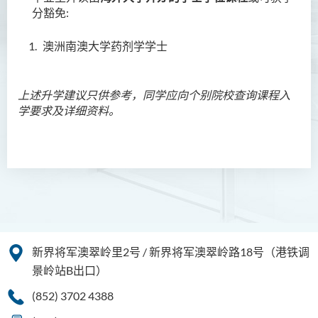
人本服务高级文凭
分豁免
:
配药高级文凭 (全日制 / 兼读
澳洲南澳大学药剂学学士
制)
简介
上述升学建议只供参考，同学应向个别院校查询课程入
学要求及详细资料。
课程特色
课程结构
升学及就业前景
入学要求
学费
课程资讯频道
新界将军澳翠岭里2号 / 新界将军澳翠岭路18号（港铁调
设计学高级文凭
景岭站B出口）
(852) 3702 4388
社会工作高级文凭 (全日制 /
兼读制)