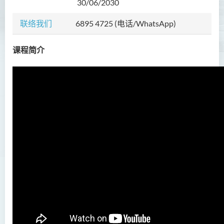
30/06/2030
升学及就业前景
联络我们
6895 4725 (电话/WhatsApp)
入学要求
学费
课程简介
面试安排
课程资讯频道
查询
创业培育中心
健康科学（荣誉）学士（兼读
制衔接课程）
人工智能（荣誉）理学士
数码娱乐科技（荣誉）理学士
人工智能（荣誉）理学士 (兼
读制)