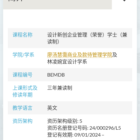
语文及通识（荣誉）文学士
课程名称
设计新创企业管理（荣誉）学士（
兼
读制
）
翻译科技（荣誉）文学士
学院/学系
廖汤慧霭商业及款待管理学院
工商管理（荣誉）学士
及
林凌婉宜设计学系
幼儿教育（荣誉）学士
课程编号
BEMDB
设计新创企业管理（荣誉）
上课形式及
三年兼读制
学士 (兼读制)
修读年期
简介
教学语言
英文
课程特色
资历架构
资历架构级别: 5
课程学习成果
资历名册登记号码: 24/000296/L5
课程结构
登记有效期: 09/01/2024 –