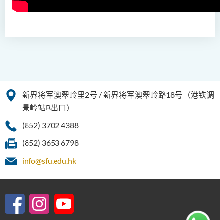
数码娱乐科技（荣誉）理学士
(兼读制)
社会工作（荣誉）学士 (兼读
制转制课程)
新界将军澳翠岭里2号 / 新界将军澳翠岭路18号（港铁调
景岭站B出口）
(852) 3702 4388
(852) 3653 6798
info@sfu.edu.hk