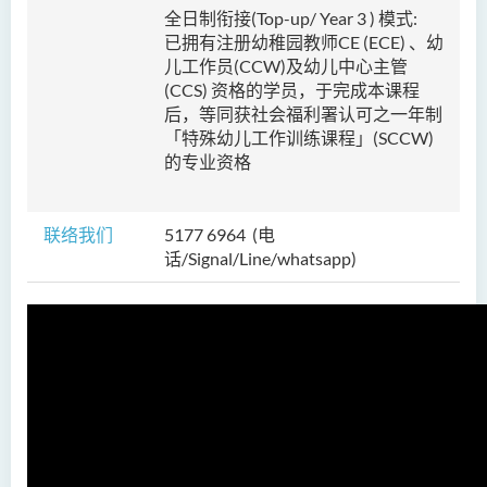
护理学（荣誉）学士 (应用学
全日制衔接(Top-up/ Year 3 ) 模式:
位学额)
已拥有注册幼稚园教师CE (ECE) 、幼
儿工作员(CCW)及幼儿中心主管
人工智能（荣誉）理学士
(CCS) 资格的学员，于完成本课程
后，等同获社会福利署认可之一年制
人工智能（荣誉）理学士 (兼
「特殊幼儿工作训练课程」(SCCW)
读制)
的专业资格
人工智能及数码娱乐（荣
誉）理学士
联络我们
5177 6964 (电
人工智能及多媒体科技(荣
话/Signal/Line/whatsapp)
誉)理学士
社区健康与实践﹙荣誉﹚理
学士
药学﹙荣誉﹚理学士
物理治疗学（荣誉）理学士
社会科学（荣誉）学士