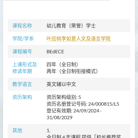
语言及文化（荣誉）文学士
课程名称
幼儿教育（
荣誉）
学士
语文及通识（荣誉）文学士
学院/学系
叶应桃李如意人文及语言学院
翻译科技（荣誉）文学士
课程编号
BEdECE
工商管理（荣誉）学士
上课形式及
四年（全日制）
修读年期
两年（全日制衔接模式）
工商管理(荣誉)酒店及旅游
管理应用学士
教学语言
英文
辅以中文
犯罪及安保科学(荣誉)学士
资历架构
资历架构级别: 5
资历名册登记号码: 24/000815/L5
幼儿教育（荣誉）学士 (全日
登记有效期: 24/09/2024 -
制)
31/08/2029
简介
其他
1.
课程特色
全日制 4 年课程 提供「校长推荐奖