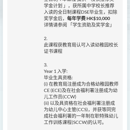
学金计划 」，获所属中学校长推荐
课程学习成果
入读的全日制课程DSE毕业生，扣除
课程结构
奖学金后，
每年学费
HK$10,000
详情请参阅 「学生资助及奖学金」
专业认可及就业前景
实习
2.
此课程获教育局认可入读幼稚园校长
入学要求
证书课程
学费
3.
课堂活动及相片集
Year 1 入学:
课程资讯频道
毕业生具资格:
(i) 在教育局注册成为合格幼稚园教师
查询
CE (ECE)及在社会福利署注册成为幼
儿工作员(CCW)
健康科学（荣誉）学士 (兼读
(ii) 以及具资格在社会福利署注册成
制衔接课程)
为幼儿中心主管(CCS)，并获等同完
成社会福利署的一年制在职特殊幼儿
护理学（荣誉）学士
工作训练课程(SCCW)的认可。