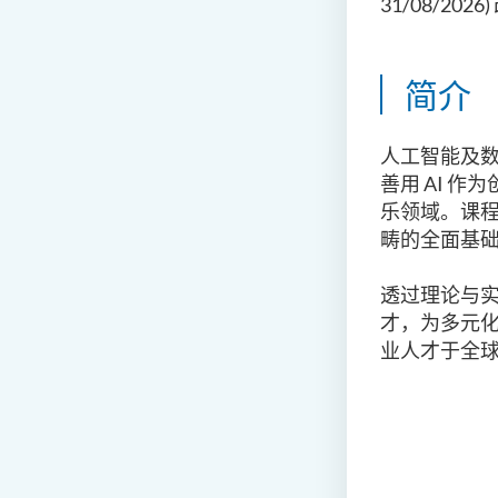
31/08/2
简介
人工智能及
善用 AI 
乐领域。课
畴的全面基
透过理论与
才，为多元
业人才于全