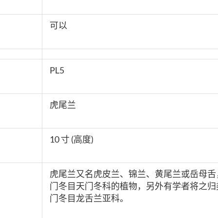
可以
PL5
虎尾兰
10 寸 (高度)
虎尾兰又名虎皮兰、锦兰、黄尾兰或岳母舌
门冬目天门冬科的植物，另外有学者将之归
门冬目龙舌兰亚科。