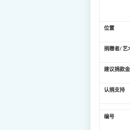
位置
捐赠者/ 艺
建议捐款金
认捐支持
编号