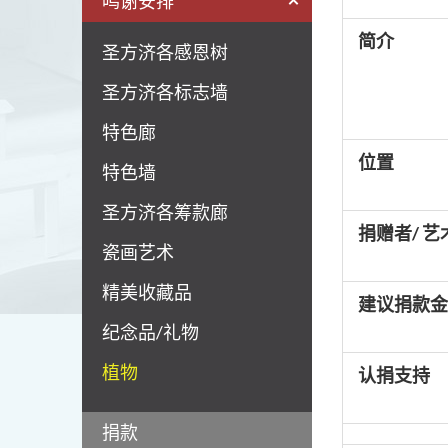
鸣谢安排
简介
圣方济各感恩树
圣方济各标志墙
特色廊
位置
特色墙
圣方济各筹款廊
捐赠者/ 艺
瓷画艺术
精美收藏品
建议捐款金
纪念品/礼物
植物
认捐支持
捐款