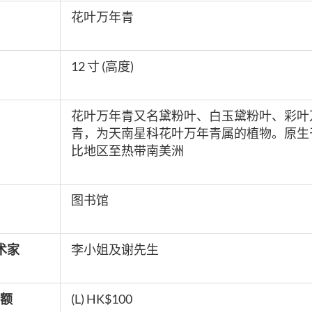
花叶万年青
12 寸 (高度)
花叶万年青又名黛粉叶、白玉黛粉叶、彩叶
青，为天南星科花叶万年青属的植物。原生
比地区至热带南美洲
图书馆
术家
李小姐及谢先生
额
(L) HK$100