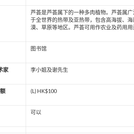
芦荟是芦荟属下的一种多肉植物。芦荟属广
于全世界的热带及亚热带，包含高海拔、海
漠、草原等地区。
芦荟可用作农业及药用用
图书馆
术家
李小姐及谢先生
额
(L) HK$100
可以