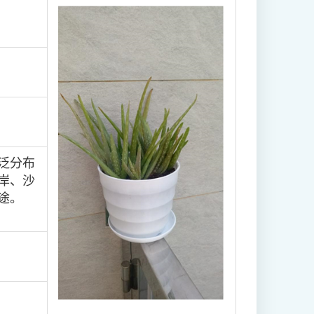
泛分布
岸、沙
途。