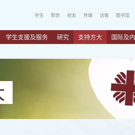
学生
职员
校友
传媒
访客
图书馆
学生支援及服务
研究
支持方大
国际及
大