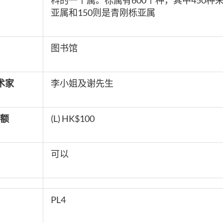
科的一个属。栎属有600个种，其中450种
亚属和150则是青刚栎亚属
图书馆
术家
李小姐及谢先生
额
(L) HK$100
可以
PL4