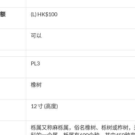
额
(L) HK$100
可以
PL3
橡树
12 寸 (高度)
栎属又称麻栎属，俗名橡树、栎树或柞树，