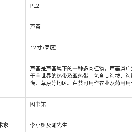
PL2
芦荟
12 寸 (高度)
芦荟是芦荟属下的一种多肉植物。芦荟属广
于全世界的热带及亚热带，包含高海拔、海
漠、草原等地区。
芦荟可用作农业及药用用
图书馆
术家
李小姐及谢先生