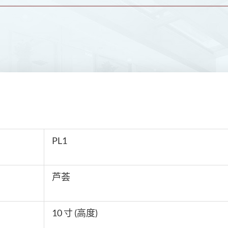
PL1
芦荟
10 寸 (高度)