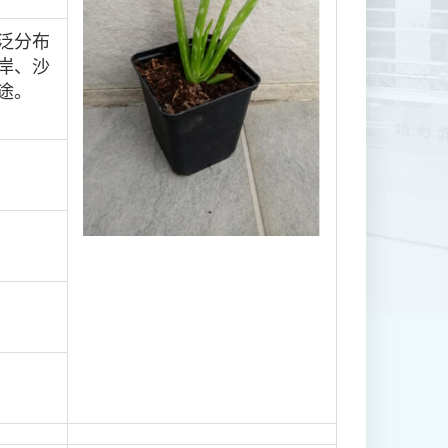
泛分布
岸、沙
途。