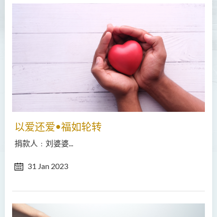
以爱还爱•福如轮转
捐款人﹕刘婆婆...
31 Jan 2023