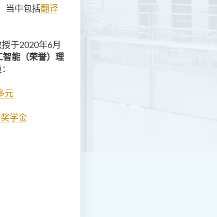
程，当中包括
翻译
于2020年6月
工智能（荣誉）理
道：
多元
万奖学金