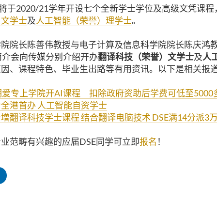
BCC将于2020/21学年开设七个全新学士学位及高级文凭课
）文学士
及
人工智能（荣誉）理学士
。
院院长陈善伟教授与电子计算及信息科学院院长陈庆鸿教授
简介会向传媒分别介绍开办
翻译科技（荣誉）文学士
及
人
原因、课程特色、毕业生出路等有用资讯。以下是相关报
明爱专上学院开AI课程 扣除政府资助后学费可低至5000
全港首办 人工智能自资学士
增翻译科技学士课程 结合翻译电脑技术 DSE满14分派3
业范畴有兴趣的应届DSE同学可立即
报名
！