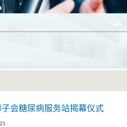
狮子会糖尿病服务站揭幕仪式
021