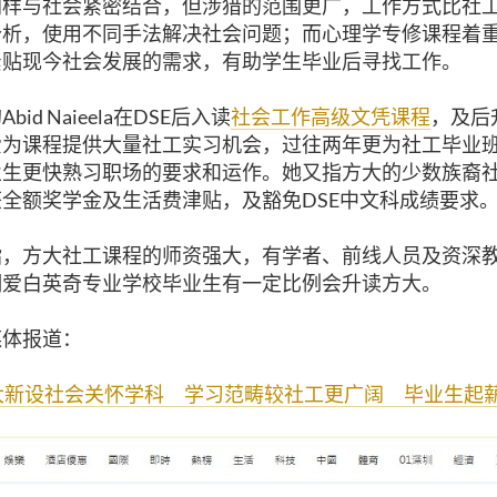
同样与社会紧密结合，但涉猎的范围更广，工作方式比社
分析，使用不同手法解决社会问题；
而心理学专修课程着
紧贴现今社会发展的需求，有助学生毕业后寻找工作。
的
Abid Naieela
在
DSE
后入读
社会工作高级文凭课程
，及后
爱为课程提供大量社工实习机会，过往两年更为社工毕业
业生更快熟习职场的要求和运作。她又指方大的少数族裔
获全额奖学金及生活费津贴，及豁免
DSE
中文科成绩要求
指，方大社工课程的师资强大，有学者、前线人员及资深
明爱白英奇专业学校毕业生有一定比例会升读方大。
媒体报道：
大新设社会关怀学科 学习范畴较社工更广阔 毕业生起