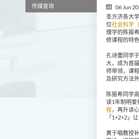
传媒查询
06 Jun 2
圣方济各大
位
社会科学
理学的陈振
修课程的特
孔诗蕾同学
大，成为首
师带领，课
及研究方法
陈振希同学
读
1
年制明爱
程
，再升读
「
1+2+2
」让
黄于唱教授