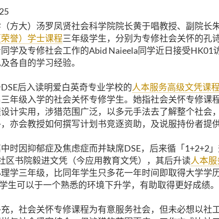
025
学（方大）汤罗凤贤社会科学院院长黄于唱教授、副院长
（荣誉）学士课程
三年级学生，分别为专修社会关怀的孔
希同学及专修社会工作的
Abid Naieela
同学近日接受
HK01
色及各自的学习经验。
于
DSE
后入读明爱白英奇专业学校的
人本服务高级文凭课
届三年级入学的社会关怀专修学生。她指社会关怀专修课
程设计实用，涉猎范围广泛，以多元手法去了解整个社会
外，亦会教授如何撰写计划书竞逐资助，及说服持份者提
高中时因抑郁症及焦虑症而并缺席
DSE
，后来循「
1+2+2
」
社区书院毅进文凭（今应用教育文凭），其后升读
人本服
心理学三年级，比同年学生只多花一年时间即取得大学学
学生可以于一个熟悉的环境下升学，有助取得更好成绩。
补充，社会关怀专修课程为有意服务社会，但未必想以社