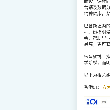
而设，课程
营销及数据
精神健康，
巴基斯坦裔
程。她指明
会，帮助毕
最高，更可
朱昌熙博士
学阶梯，而
以下为相关
香港
01：
方