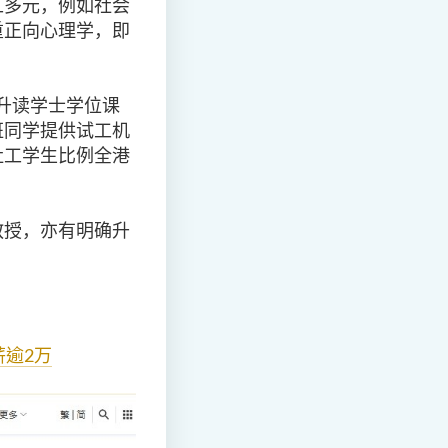
工多元，例如社会
重正向心理学，即
升读学士学位课
班同学提供试工机
社工学生比例全港
。
教授，亦有明确升
薪逾
2
万