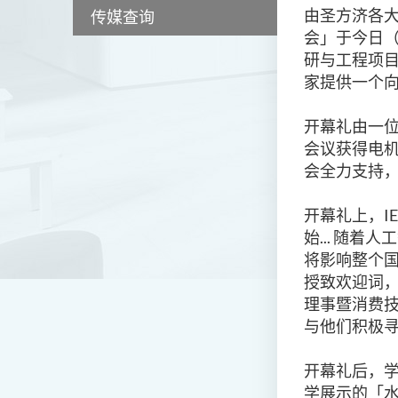
由圣方济各大
传媒查询
会」于今日（
研与工程项
家提供一个
开幕礼由一
会议获得电机
会全力支持
开幕礼上，I
始... 随
将影响整个
授致欢迎词，
理事暨消费技
与他们积极
开幕礼后，学生亲
学展示的「水