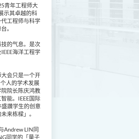
25青年工程师大
生展示其卓越的科
一代工程师与科学
舞台。
科技的气息。是次
IEEE海洋工程学
师大会只是一个开
和个人的学术发展
学院院长陈庆鸿教
能。IEEE国际
生亦盛讚学生的创意
的未来栋樑」。
ndrew LIN同
NG同学的「量子