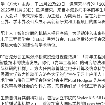
学（方大）主办、于11月22及23日一连两天举行的「20
2025年11月23日）圆满结束。来自本港多间中学的学
目。大会以「未来探索者」为主题，为期两日，旨在为新
向业界、学术界及公众展示其创新研究和工程项目的国际
位配上人工智能介面的机械人揭开序幕，为活动注入未来
电子工程师学会（IEEE）香港分会、IEEE消费技术学会及
，突显大会的国际性与学术地位。
EEE香港分会主席张泽松教授透过视像致辞：「青年工程
着人工智能技术的快速发展，你们（青年工程师）的研究想法
国际科研的社群」。方大任白慈善基金电子计算及信息科
强调大学致力推动圣方济各大学的学生在学习上应用人工智
术学会与海洋工程学会联合分会主席Paul Hodgson先
寻求改善香港社会的创科方案，形容他们是「全球工程界
自讲解其创科项目，包括弘立书院的Skyler K.S. SIU 与A
下矿样采集机械人」、香港加拿大国际学校的Lucas WO