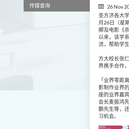
传媒查询
26 Nov 2
圣方济各大
月26日（星
卿及电影《杀
以来，该学
流，帮助学
方大校长张
界携手合作
「业界零距
影制作业界
座的业界嘉
会长麦振鸿
鹏先生等，
习机会。