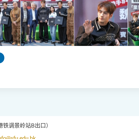
（港铁调景岭站B出口）
nfo@sfu.edu.hk