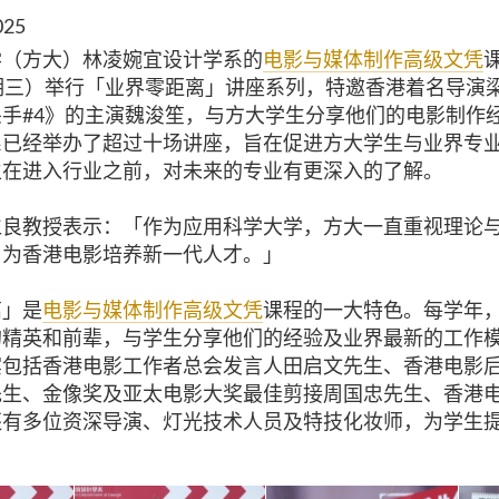
025
学（方大）林凌婉宜设计学系的
电影与媒体制作高级文凭
课
期三）举行「业界零距离」讲座系列，特邀香港着名导演
手#4》的主演魏浚笙，与方大学生分享他们的电影制作
系已经举办了超过十场讲座，旨在促进方大学生与业界专
生在进入行业之前，对未来的专业有更深入的了解。
仁良教授表示：「作为应用科学大学，方大一直重视理论
，为香港电影培养新一代人才。」
离」是
电影与媒体制作高级文凭
课程的一大特色。每学年
的精英和前辈，与学生分享他们的经验及业界最新的工作
宾包括香港电影工作者总会发言人田启文先生、香港电影
先生、金像奖及亚太电影大奖最佳剪接周国忠先生、香港
还有多位资深导演、灯光技术人员及特技化妆师，为学生