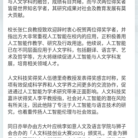
与人文学科的融合，成绩有目共睹，而今次两位得奖者
皆是世界知名学者，其研究成果对社会及教育发展有莫
大贡献。
校长张仁良教授致欢迎辞时衷心祝贺两位得奖学者，并
指出方大非常重视人工智能在校内的应用，正积极善用
人工智能作教学、研究及行政用途。他续说，人工智能
已在不同层面应用于人文学科，包括翻译、语言学、艺
术及哲学等，方大将继续促进人工智能与人文学科发
展，培育相关领域人才。
人文科技奖得奖人伍德里奇教授发表得奖感言时称，奖
项有效促成科学界和人文学界之间更多的交流协作，促
进通过人工智能为学术研究带来正面影响。人文科技奖
嘉许状得奖人李平教授指，社会对人工智能的潜在风险
有所关注，因此他除了专注于人工智能与语言技术的研
究，也着重传扬人工智能伦理与社会效益。
同日亦举办由方大叶应桃李如意人文及语言学院与狮子
会合办的「人文科技创业大赛2025」颁奖礼，奖金为狮