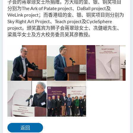
子会的蒋翠琼女士所捐赠。方大组的金、银、铜奖项目
分别为The Ark of Palate project、DaBall project及
WeLink project；而香港组的金、银、铜奖项目则分别为
Sky Right Art Project、Teach project及CycleSphere
project。颁奖嘉宾为狮子会蒋翠琼女士、冼健岷先生、
梁鳯华女士及方大校务委员吴其彦教授。
返回