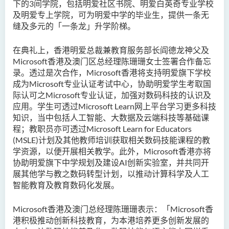
下的3间学院，包括明爱社区书院、明爱白英奇专业学校
及明爱专上学院，可为明爱中学的毕业生，提供一条无
缝及多元的「一条龙」升学阶梯。
在典礼上，香港明爱总裁兼教育服务部长阎德龙神父及
Microsoft香港及澳门区总经理陈珊珊女士签署合作备忘
录。透过是次合作，Microsoft香港将支持明爱旗下学校
成为Microsoft专业认证考试中心，协助明爱学生考取国
际认可之Microsoft专业认证，加强对数码科技的认识及
应用。学生可透过Microsoft Learn网上平台学习更多科技
知识，当中包括人工智能、大数据及云端科技等基础课
程；教职员亦可透过Microsoft Learn for Educators
(MSLE)计划及其他教师培训获取相关数码技能课程的教
学资源，以便开展相关教学。此外，Microsoft香港亦将
协助明爱旗下中学规划及建设AI创新实验室，并共同开
展其他学与教之数码转型计划，以推动计算科学及人工
智能教育及教育数码化发展。
Microsoft香港及澳门总经理陈珊珊表示：「Microsoft香
港积极推动创新科技教育，为本港培养更多创新发展的