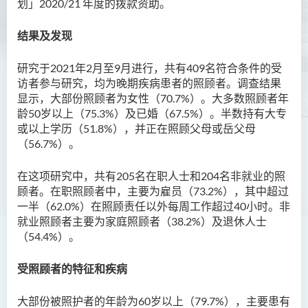
划」
2020/21
年度的拨款资助。
结果及发现
研究于
2021
年
2
月至
9
月进行，共有
409
名符合条件的受
访者参与研究
，
均为晚期疾病患者的照顾者。调查结果
显示，大部份照顾者为女性（
70.7%
）。大多数照顾者年
龄
50
岁以上（
75.3%）
及已婚（
67.5%
）。半数持有大专
或以上学历（
51.8%
），并正在照顾父母或岳父母
（
56.7%）。
在这项研究中，共有
205
名在职人士和
204
名非就业的照
顾者。在职照顾者中，主要为
雇员（
73.2%），
其中超过
一半（
62.0%
）在照顾责任以外每周工作超过
40
小时。非
就业照顾者主要为家庭照顾者（
38.2%）
及退休人士
（
54.4%）。
受照顾者的特征和疾病
大部份被照护者的年龄为
60
岁以上（
79.7%），
主要患有