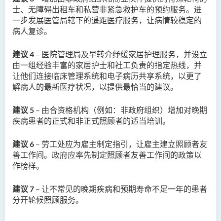
士、无障碍出租车和私营非紧急救护车的预约服务。进
一步发展医管局辖下的遥距医疗服务，让病情较稳定的
病人复诊。
建议
4
–
医院管理局及早转介纾缓家居护理服务，并设立
由一组经验丰富的家居护士和社工负责的指定热线
，
并
让他们连接临床管理系统和电子病历共享系统，以更了
解病人的最新医疗状况，以提供最恰当的建议。
建议
5
–
由合资格机构（例如：非政府组织
）
增加对晚期
疾病患者的正式和非正式照顾者的适当培训。
建议
6
–
劳工处应为雇主制定指引，让雇主建立照顾者友
善工作间。政府应率先制定照顾者友善工作间的政策以
作榜样。
建议
7
–
让不常见的晚期疾病和预期寿命不足一年的患者
分开轮候照顾服务。