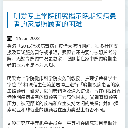
明爱专上学院研究揭示晚期疾病患
者的家属照顾者的困难
16 Jan 2023
香港「
2019
冠状病毒病」疫情大流行期间，很多社区支
援及暂讬服务暂停或推迟，照顾者还需要与被照护者分
隔，无疑令照顾情况更复杂，照顾者在家中照顾晚期患
者的压力更是不为人知。
明爱专上学院健康科学院实务副教授、护理学荣誉学士
学位
(
学术
)
课程主任赖芷君博士进行
「
晚期疾病患者的家
属照顾者
」
研究，以问卷调查及深入访谈，旨在
(i)
找出香
港晚期疾病患者的照顾者压力高危因素；
(ii)
调查照顾者
压力、被照顾者的疾病和雇主支持之间的关系；并
(iii)
探
索就业和非就业的照顾者在压力类型上有否不同。
是项研究获平等机会委员会「平等机会研究项目资助计