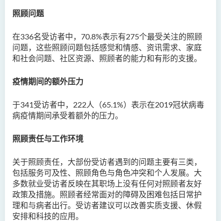
照顾问题
在
336
名受访者中，
70.8%
表示有
275
个最受关注的照顾
问题
，
这些照顾问题包括感觉和情感、资讯需求、家庭
和社会问题
、
社区资源、照顾者的能力和有形的支援。
疫情期间的额外压力
于
341
受访者中，
222
人（
65.1%
）表示在
2019
冠状病毒
病疫情期间承受着额外的压力。
照顾责任与工作环境
关于照顾责任，大部份受访者遇到的问题主要有三类，
包括服务可及性
、
照顾角色与角色冲突和个人发展。大
多数就业受访者反映在其职场上没有任何对照顾者友好
政策及措施。照顾者经常面对的障碍及困难包括日常护
理和与病者出行。受访者建议可以改善实质支援、休假
安排和科技的应用。