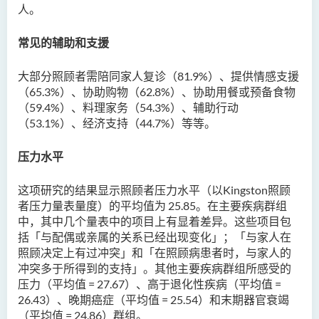
人。
常见的辅助和支援
大部分照顾者需陪同家人复诊
（81.9%
）、提供情感支援
（
65.3%
）、协助购物（
62.8%）、
协助用餐或预备食物
（
59.4%
）、料理家务（
54.3%
）、辅助行动
（
53.1%
）、经济支持（
44.7%）
等等。
压力水平
这项研究的结果显示照顾者压力水平（以
Kingston
照顾
者压力量表
量度）的平均值为
25.85
。在主要疾病群组
中，其中几个
量表中的
项目上有显着差异。这些项目包
括「与配偶或亲属的关系已经出现变化」；「与家人在
照顾决定上有过冲突」和「在照顾病患者时，与家人的
冲突多于所得到的支持」。其他主要疾病群组所感受的
压力（平均值
= 27.67
）、高于退化性疾病（平均值
=
26.43
）、晚期癌症（平均值
= 25.54
）和末期器官衰竭
（平均值
= 24.86
）群组。