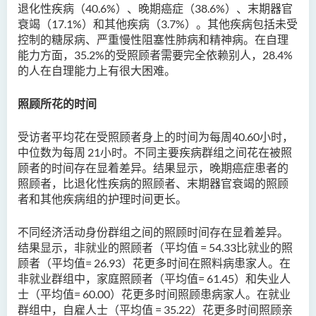
退化性疾病（
40.6%
）、晚期癌症（
38.6%
）、末期器官
衰竭（
17.1%
）和其他疾病（
3.7%
）。其他疾病包括未受
控制的糖尿病、严重慢性阻塞性肺病和精神病。在自理
能力方面，
35.2%
的受照顾者需要完全依赖别人，
28.4%
的人在自理能力上有很大困难。
照顾所花的时间
受访者平均花在受照顾者身上的时间为每周
40.60
小时，
中位数为每周
21
小时。不同主要疾病群组之间花在被照
顾者的时间存在显着差异。结果显示，晚期癌症患者的
照顾者
，
比退化性疾病的照顾者、末期器官衰竭的照顾
者和其他疾病组的护理时间更长。
不同经济活动身份群组之间的照顾时间存在显着差异。
结果显示，非就业的照顾者
（
平均值
= 54.33
比就业的照
顾者（平均值
= 26.93
）花更多时间在照料病患家人。在
非就业群组中，家庭照顾者（平均值
= 61.45
）和失业人
士（平均值
= 60.00
）花更多时间照顾患病家人。在就业
群组中，自雇人士（平均值
= 35.22
）花更多时间照顾亲