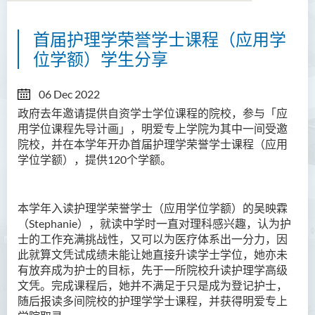
首届护理学荣誉学士课程（应用学
位学额）学生分享
06 Dec 2022
政府去年邀请提供自资学士学位课程的院校，参与「应
用学位课程先导计画」，明爱专上学院为其中一间受邀
院校，并在本学年开办首届护理学荣誉学士课程（应用
学位学额）
，
提供
120
个学额。
本学年入读护理学荣誉学士（应用学位学额）的吴映霖
（Stephanie）
，就读中学时一直对理科感兴趣，认为护
士的工作充满挑战性，又可以为医疗体系出一分力，因
此就算文凭试成绩未能让她直接升读学士学位，她亦未
有放弃成为护士的目标，先于一所院校升读护理学高级
文凭
。
完成课程后，她并不满足于只是成为登记护士，
随后报读多间院校的护理学学士课程，并获得明爱专上