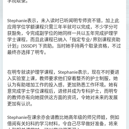
学院取录。
Stephanie
表示，未入读时已听闻明专师资不错，加上此
应用学位学额课程只需三年半就可以完成，不少学分可
获豁免，令完成副学位的她同样一共以五年完成护理学
学士课程，而且此课程已纳入「指定专业
/
界别课程资助
计划」
(SSSDP)
下资助
。
当时她手持两个取录资格，不过
最终亦选择了明专。
在明专就读护理学课程，
Stephanie
表示，现在不时要进
入实验室上课，教师要求他们穿着整齐的护士制服，她
认为有助增加工作的投入感，更加熟悉工作环境。她有
意完成学士学位课程后，进修并成为专科护士，而明专
的教师亦有向她提供这方面的资讯，令她对未来的发展
更加有认识。
Stephanie
在课余亦会请教比她高年级的师兄师姐，例如
借阅有关妇科的学习材料，令自己尽早做好准备
，
将来