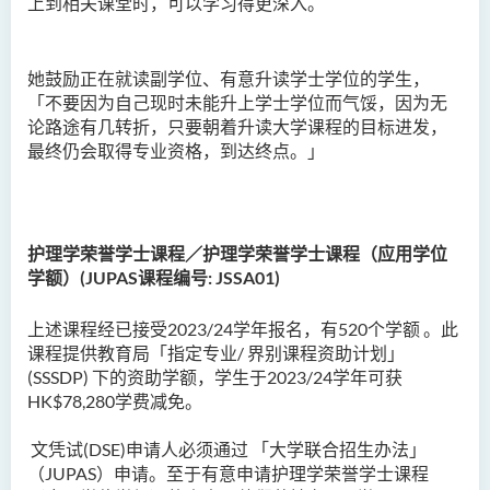
上到相关课堂时，可以学习得更深入。
她鼓励正在就读副学位、有意升读学士学位的学生，
「不要因为自己现时未能升上学士学位而气馁，因为无
论路途有几转折，只要朝着升读大学课程的目标进发
，
最终仍会取得专业资格
，
到达终点。」
护理学荣誉学士课程
／
护理学荣誉学士课程（应用学位
学额）
(JUPAS
课程编号
: JSSA01)
上述课程经已接受
2023/24
学年报名，有
520
个学额
。此
课程提供教育局「指定专业
/
界别课程资助计划」
(SSSDP)
下的资助学额，学生于
2023/24
学年可获
HK$78,280
学费减免。
文凭试
(DSE)
申请人必须通过
「大学联合招生办法」
（JUPAS
）申请
。
至于有意申请护理学荣誉学士课程