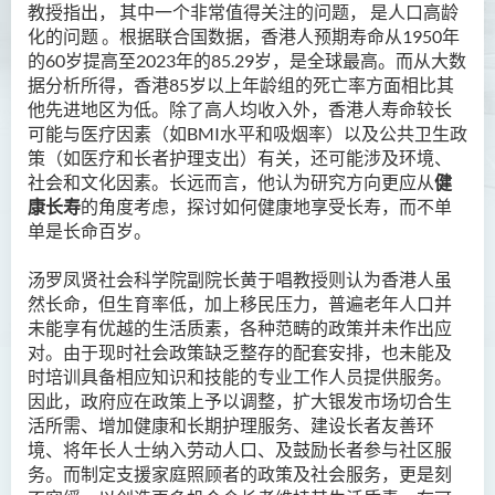
教授指出， 其中一个非常值得关注的问题， 是人口高龄
化的问题 。根据联合国数据，香港人预期寿命从1950年
的60岁提高至2023年的85.29岁，是全球最高。而从大数
据分析所得，香港85岁以上年龄组的死亡率方面相比其
他先进地区为低。除了高人均收入外，香港人寿命较长
可能与医疗因素（如BMI水平和吸烟率）以及公共卫生政
策（如医疗和长者护理支出）有关，还可能涉及环境、
社会和文化因素。长远而言，他认为研究方向更应从
健
康长寿
的角度考虑，探讨如何健康地享受长寿，而不单
单是长命百岁。
汤罗凤贤社会科学院副院长黄于唱教授则认为香港人虽
然长命，但生育率低，加上移民压力，普遍老年人口并
未能享有优越的生活质素，各种范畴的政策并未作出应
对。由于现时社会政策缺乏整存的配套安排，也未能及
时培训具备相应知识和技能的专业工作人员提供服务。
因此，政府应在政策上予以调整，扩大银发市场切合生
活所需、增加健康和长期护理服务、建设长者友善环
境、将年长人士纳入劳动人口、及鼓励长者参与社区服
务。而制定支援家庭照顾者的政策及社会服务，更是刻