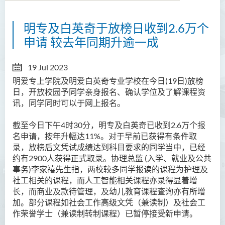
明专及白英奇于放榜日收到2.6万个
申请 较去年同期升逾一成
19 Jul 2023
明爱专上学院及明爱白英奇专业学校在今日(19
日
)
放榜
日，开放校园予同学亲身报名、确认学位及了解课程资
讯，同学同时可以于网上报名。
截至今日下午4
时
30
分，明专及白英奇已收到
2.6
万个报
名申请，按年升幅达
11%
。对于早前已获得有条件取
录，放榜后文凭试成绩达到科目要求的同学当中，已经
约有
2900
人获得正式取录。协理总监
(
入学、就业及公共
事务
)
李家禧先生指，两校较多同学报读的课程为护理及
社工相关的课程，而人工智能相关课程亦录得显着增
长，而商业及款待管理，及幼儿教育课程查询亦有所增
加。部分课程如社会工作高级文凭（兼读制）及社会工
作荣誉学士（兼读制转制课程）已暂停接受新申请。