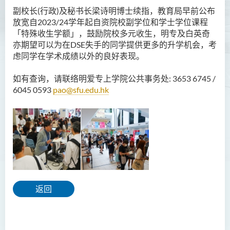
副校长
(
行政
)
及秘书长梁诗明博士续指，教育局早前公布
放宽自
2023/24
学年起自资院校副学位和学士学位课程
「特殊收生学额」，鼓励院校多元收生，明专及白英奇
亦期望可以为在
DSE
失手的同学提供更多的升学机会，考
虑同学在学术成绩以外的良好表现。
如有查询，请联络明爱专上学院公共事务处: 3653 6745 /
6045 0593
pao@sfu.edu.hk
返回