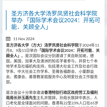
圣方济各大学汤罗凤贤社会科学院
举办 「国际学术会议2024：开拓可
能．关顾全人」
11 Nov 2024
圣方济各大学（方大）汤罗凤贤社会科学院
于
2024
年
11
月
8
、
9
及
11
日举办
「国际学术会议
2024
：开拓可能．关
顾全人」
。是次国际会议分别邀请了来自新加坡，德
国，美国，加拿大及澳洲的知名学者参与，并获七个本
地学术及社福机构支持，包括港大社会工作及社会行政
学系、中大社会工作学系、圣雅各福群会、小童群益
会、耆康会、基督教家庭服务中心及明爱社会工作服务
部。
是次会议十分荣幸邀请
香港特别行政区政府劳工及福利
局局长孙玉菡先生
主礼并致辞。孙局长致辞中表示，人
口老化是全球面对的问题，香港有
22
至
23%
人口在
65
岁