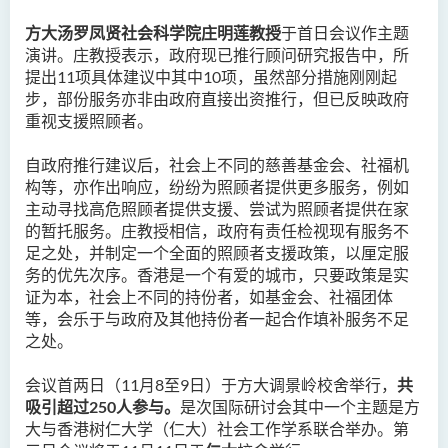
方大汤罗凤贤社会科学院庄明莲教授
于首日会议作主题
演讲。庄教授表示，政府现已推行顾问研究报告中，所
提出
11
项具体建议中其中
10
项，虽然部分措施刚刚起
步，部份服务亦非由政府直接出资推行，但已反映政府
重视支援照顾者。
自政府推行建议后，社会上不同的慈善基金会、社福机
构等，亦作出响应，纷纷为照顾者提供更多服务，例如
主动寻找高危照顾者提供支援、尝试为照顾者提供在家
的暂托服务。庄教授相信，政府有责任检视现有服务不
足之处，并制定一个全面的照顾者支援政策，以厘定服
务的优先次序。香港是一个有爱的城市，只要政策是实
证为本，社会上不同的持份者，如基金会、社福团体
等，会乐于与政府及其他持份者一起合作填补服务不足
之处。
会议首两日（11月8至9日）于方大调景岭校舍举行，
共
吸引超过
250人参与。
是次国际研讨会其中一个主题是方
大与香港树仁大学（仁大）社会工作学系联合举办。第