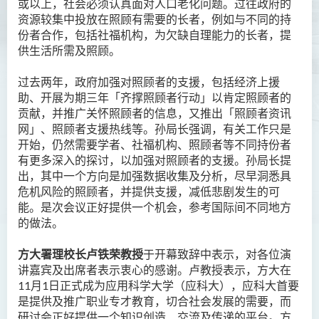
或以上，社会必须认真面对人口老化问题。过往政府的
资源较集中投放在照顾有需要的长者，例如与不同的持
份者合作，包括社福机构，为欠缺自理能力的长者，提
供生活所需及照顾。
过去两年，政府加强对照顾者的支援，包括经济上援
助、开展为期三年「齐撑照顾者行动」以肯定照顾者的
贡献，并推广关怀照顾者的信息，又推出「照顾者资讯
网」、照顾者支援热线等。孙局长强调，有关工作只是
开始，仍然需要学者、社福机构、照顾者等不同持份者
有更多深入的探讨，以加强对照顾者的支援。孙局长提
出，其中一个方向是加强数据收集及分析，尽早洞悉具
危机风险的照顾者，并提供支援，减低悲剧发生的可
能。是次会议正好提供一个机会，参考国际间不同地方
的做法。
方大署理校长卢铁荣教授
于开幕致辞中表示，对各位演
讲嘉宾及出席者表示衷心的感谢。卢教授表示，方大在
11
月
1
日正式成为应用科学大学（应科大），应科大首要
是提供及推广职业专才教育，切合社会发展的需要，而
研讨会正好提供一个知识创造、交流及传递的平台。方