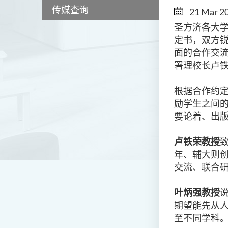
传媒查询
21 Mar 2
圣方济各大学
定书，双方
面的合作交
署理校长卢
根据合作约
励学生之间
要论着、出
卢铁荣教授
年、辅大则创
交流、联合
叶炳强教授
期望能先从
至不同学科