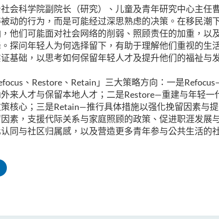
贤社会科学院副院长（研究）、儿童及青年研究中心主任
粹被动的行为，而是可能经过深思熟虑的决策。在移民潮
响，他们可能面对社会网络的削弱、照顾责任的加重，以
降。探问年轻人为何选择留下，有助于理解他们重视的生
实证基础，以思考如何保留年轻人才及提升他们的福祉与
efocus
、
Restore
、
Retain
」三大策略方向：一是
Refocus
纳外来人才与保留本地人才；二是
Restore—
重建与年轻一
政策核心；三是
Retain—
推行具体措施以强化挽留因素与提
留因素，支援代际关系与家庭照顾的政策、促进职涯发展
化认同与社区归属感，以及营造更多青年参与公共生活的