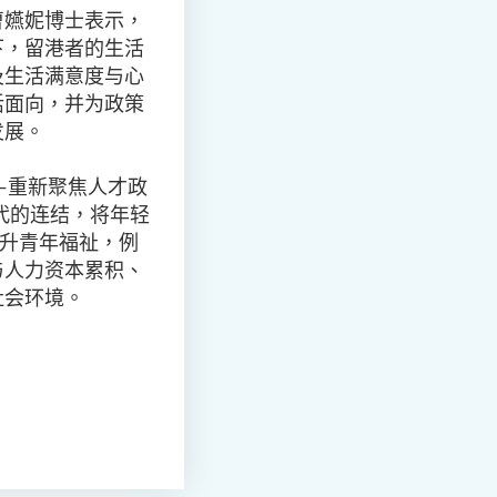
曹嬿妮博士表示，
下，留港者的生活
及生活满意度与心
活面向，并为政策
发展。
—
重新聚焦人才政
代的连结，将年轻
升青年福祉，例
与人力资本累积、
社会环境。