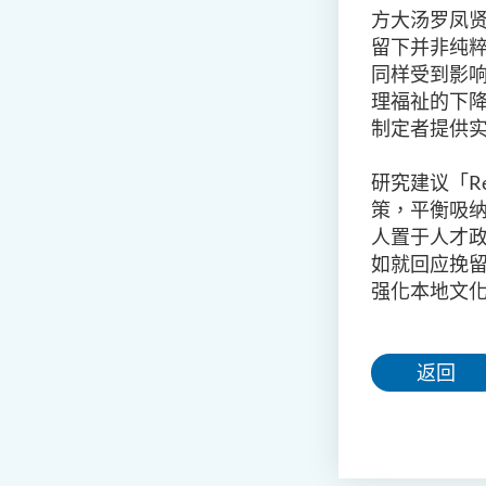
方大汤罗凤
留下并非纯
同样受到影
理福祉的下
制定者提供
研究建议「
R
策，平衡吸
人置于人才
如就回应挽
强化本地文
返回