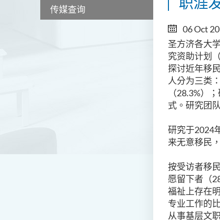
职涯
传媒查询
06 Oct 2
圣方济各大
究资助计划
探讨近年移
人分为三类
（
28.3%
）；
式。研究团
研究于
2024
来无意移民
按受访者移
愿留下者（
2
福祉上存在
专业工作的
从事基层文