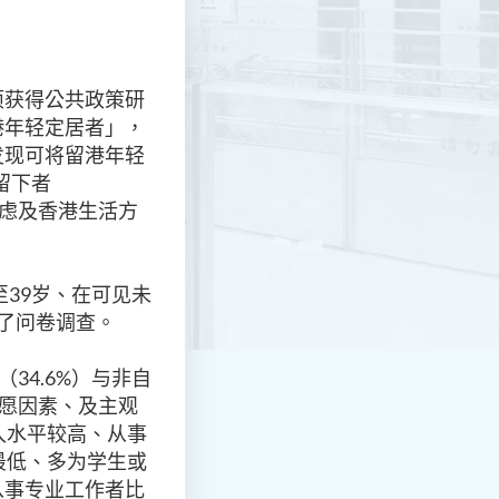
项获得公共政策研
港年轻定居者」，
发现可将留港年轻
留下者
虑及香港生活方
至
39
岁、在可见未
了问卷调查。
（
34.6%
）与非自
愿因素、及主观
入水平较高、从事
最低、多为学生或
从事专业工作者比