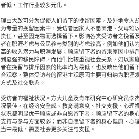
下者低，工作行业较多元化。
的理由大致可分为促使人们留下的挽留因素，及外地令人
庭为考量的挽留因素中，受访者因家人不愿离港、父母难
的责任，甚至因宠物而选择留下。影响各类受访者
之
挽留
下者在职涯考虑与公民参与类别的考虑较高，例如他们认
更高的收入潜力与职涯发展；顺应留下者的
留港原因中
排
受到最强的移民障碍，而他们比较重视社会关系，如以家
下者在挽留与排斥因素的比率均为最低，也反映出他们留
综合观察，整体受访者的
留港主观原因主要
可归纳
为
职涯
活方式及社交联系。
了受访者的福祉状况。方大儿童及青年研究中心研究员李
状况最佳，在经济安全感、教育满意度、社交支援、心理
的状况都明显优于顺应或非自愿留下者；顺应留下者的身
会支持与参与方面较弱；而非自愿留下者的身心健康、心
组当中最低，需要社会更多关注与支援。