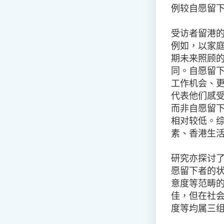
例较自愿留
受访者留港
例如，以家
期未来照顾
同。自愿留
工作机会、
代表他们感
而非自愿留
相对较低。
素、香港生
研究亦探讨
愿留下者的
意度等范畴
佳，但在社
度等均属三