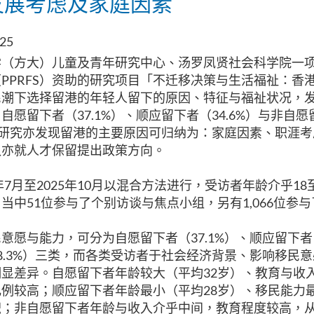
发展考虑及家庭因素
025
学（方大）儿童及青年研究中心、汤罗凤贤社会科学院一
（
PPRFS
）资助的研究项目「不迁移决策与生活福祉：香
民潮下选择留港的年轻人留下的原因、特征与福祉状况，
：自愿留下者（
37.1%
）、顺应留下者（
34.6%
）与非自愿
研究亦发现留港的主要原因可归纳为：家庭因素、职涯考
队亦就人才保留提出政策方向。
年
7
月至
2025
年
10
月以混合方法进行，受访者年龄介乎
18
，当中
51
位参与了个别访谈与焦点小组，另有
1,066
位参与
民意愿与能力，可分为自愿留下者（
37.1%
）、顺应留下者
8.3%
）三类，而各类受访者于社会经济背景、影响移民意
明显差异。自愿留下者年龄较大（平均
32
岁）、教育与收
比例较高；顺应留下者年龄最小（平均
28
岁）、移民能力
职；非自愿留下者年龄与收入介乎中间，教育程度较高，