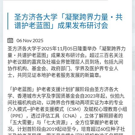
圣方济各大学「凝聚跨界力量‧共
谱护老蓝图」成果发布研讨会
06 Nov 2025
圣方济各大学于2025
年
11
月
05
日
隆重举办「凝聚跨界力
量‧共谱护老蓝图」成果发布研讨会。超过三百名关注
护老议题的嘉宾及社福业界管理层人员到场，包括九间
协作机构、基金会、政府部门、学界及医护界专业人
士，共同见证本地护老者服务发展的新篇章。
「护老蓝图」护老者支援计划扩展阶段由圣方济各大
学、香港城市大学及李国贤基金会自2023
年起，伙拍九
间社福机构启动，以跨界合作推动两项实证为本的专业
介入模式
─护老者支援模式（CSM
）及赋权心理教育小组
（
PPE
），透过评估工具（
CNA
），立体了解照顾者的
「五大需要」与「七大资源」，全方位掌握护老者状
况。计划首阶段由
2019
起动至今，培育超过
60
位种子
社