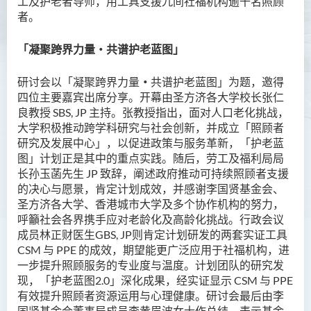
工及护老者导师，用工具支援九间社福机构逾千名照顾
者
。
「凝聚跨界力量‧共谱护老
蓝图
」
研讨会以「凝聚跨界力量
‧
共谱护老蓝图」为题，邀得
四位主要嘉宾出席分享。开幕由圣方济各大学校长张仁
良教授 SBS, JP
主持。张教授指出，面对人口老化挑战，
大学积极推动跨学科研究与社会创新，并成立「照顾者
研究及发展中心」，以促进政策与服务革新，「护老蓝
图」计划正是其中的重点实践。随后，劳工及福利局局
长孙玉菡先生
JP
致辞，阐述政府推动可持续照顾者支援
的决心与愿景，肯定计划成效，并感谢李国贤基金会、
圣方济各大学、香港城市大学及多个协作机构的努力，
呼籲社会各界携手应对老龄化及高龄化挑战。行政会议
成员林正财医生
GBS, JP
则肯定计划研发的两套实证工具
CSM
与
PPE
的成效，期望能更广泛应用于社福机构，进
一步提升照顾服务的专业度与温度。计划团队的研究发
现，「护老蓝图
2.0
」深化成果，经实证显示
CSM
与
PPE
有效提升照顾者资源运用与心理健康。研讨会最后由李
国贤基金会董事局成员李黄眉波女士作总结，表示基金