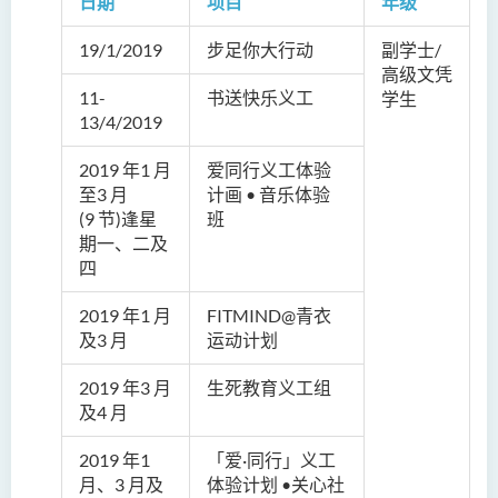
日期
项目
年级
19/1/2019
步足你大行动
副学士/
高级文凭
11-
书送快乐义工
学生
13/4/2019
2019 年1 月
爱同行义工体验
至3 月
计画 • 音乐体验
(9 节)逢星
班
期一、二及
四
2019 年1 月
FITMIND@青衣
及3 月
运动计划
2019 年3 月
生死教育义工组
及4 月
2019 年1
「爱·同行」义工
月、3 月及
体验计划 •关心社