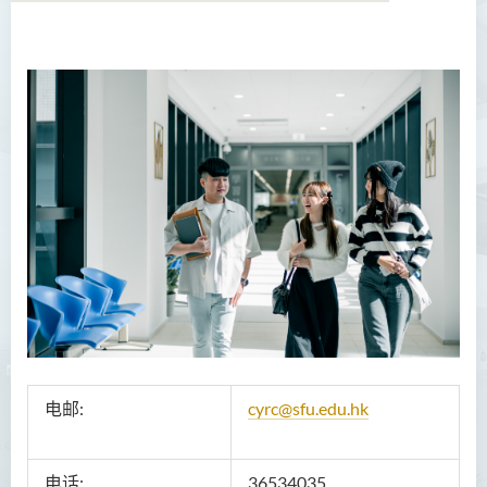
关于我们
使命和目标
团队
项目
刊物
联络我们
电邮
:
cyrc@sfu.edu.hk
电话
:
36534035