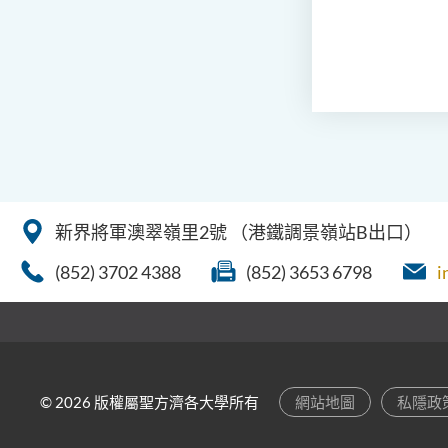
新界將軍澳翠嶺里2號
（港鐵調景嶺站B出口）
(852) 3702 4388
(852) 3653 6798
i
© 2026 版權屬聖方濟各大學所有
網站地圖
私隱政