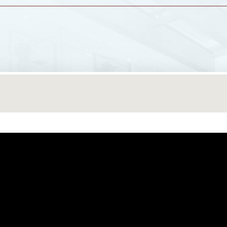
 is the bridge between quality education and successful ca
CC. Whether you’re looking for a new part-time or perman
ance your CV or interview skills, we’ll help you get there!