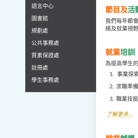
語言中心
節目及
活
圖書館
我們每年都
絡及就業視
規劃處
公共事務處
就業
培訓
質素保證處
為提高學生
註冊處
事業探索
學生事務處
求職準備
職業技能
了解更多...