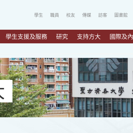
學生
職員
校友
傳媒
訪客
圖書館
學生支援及服務
研究
支持方大
國際及
大