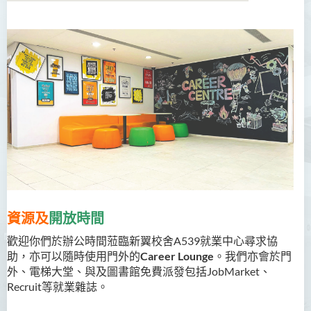
關於我們
職位搜索
就業培訓
職業諮詢
職業博覽會
僱主合作
資源及
開放時間
活動花絮
歡迎你們於辦公時間蒞臨新翼校舍A539就業中心尋求協
預約面談
助，亦可以隨時使用門外的
Career
Lounge
。我們亦會於門
外、電梯大堂、與及圖書館免費派發包括JobMarket、
辦公時間及查詢
Recruit等就業雜誌。