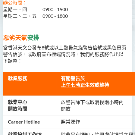
辦公時間：
星期一、四 0900 - 1900
星期二、三、五 0900 - 1800
惡劣天氣
安排
當香港天文台發布8號或以上熱帶氣旋警告信號或黑色暴雨
警告信號，或政府宣布極端情況時，我們的服務將作出以
下調整：
就業服務
有關警告於
上午七時正
生效或維持
就業中心
於警告除下
或取消
後兩小時內
開放時間
開放
Career Hotline
照常運作
就業培訓工作坊
除非另有通知，註冊處就課堂之惡