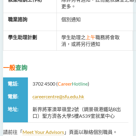
更多。
職業諮詢
個別通知
學生助理計劃
學生助理之
上午
職務將會取
消，或將另行通知
一般
查詢
電話:
3702 4500 (
Career
Hotline
)
電郵:
careercentre@sfu.edu.hk
地址:
新界將軍澳翠嶺里2號（調景嶺港鐵站B出
口）聖方濟各大學5樓A539室就業中心
請前往「
Meet Your Advisors
」頁面以聯絡個別職員。