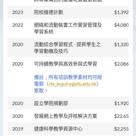
2023
院校植德計劃
$1,392,80
2022
網絡和流動裝置工作實習管理及
$4,080,00
學習系統
2020
流動綜合學習程式 - 提昇學生之
$1,320,00
學習動機及技巧
2020
可持續教學與高效參與式學習
$2,086,47
備註﹔所有培訓教學素材均可經
電郵（
cfe_inquiry@sfu.edu.hk
）
索取。
2020
設立學院規劃部
$1,920,42
2020
發展網上教學及評核解決方案
$22,651,5
2019
健康科學教學資源中心
$2,255,05