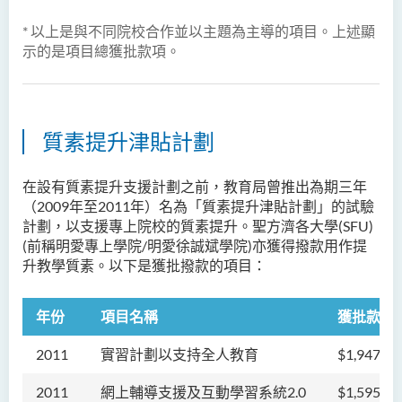
* 以上是與不同院校合作並以主題為主導的項目。上述顯
示的是項目總獲批款項。
質素提升津貼計劃
在設有質素提升支援計劃之前，教育局曾推出為期三年
（2009年至2011年）名為「質素提升津貼計劃」的試驗
計劃，以支援專上院校的質素提升。
聖方濟各大學
(SFU)
(前稱明愛專上學院/明愛徐誠斌學院)
亦獲得撥款用作提
升教學質素。以下是獲批撥款的項目：
年份
項目名稱
獲批款項
2011
實習計劃以支持全人教育
$1,947,00
2011
網上輔導支援及互動學習系統2.0
$1,595,00