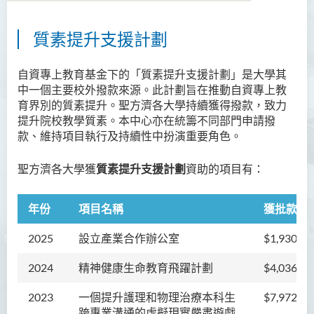
質素提升支援計劃
關於卓越發展研究中心
成員
自資專上教育基金下的「質素提升支援計劃」是大學其
中一個主要校外撥款來源。此計劃旨在推動自資專上教
獲資助的項目
育界別的質素提升。聖方濟各大學持續獲得撥款，致力
提升院校教學質素。本中心亦在統籌不同部門申請撥
交流計劃
款、維持項目執行及持續性中扮演重要角色。
聯絡我們
聖方濟各大學獲
質素提升支援計劃
資助的項目有：
年份
項目名稱
獲批款項
2025
設立產業合作辦公室
$1,930,46
2024
精神健康生命教育飛躍計劃
$4,036,95
2023
一個提升護理和物理治療本科生
$7,972,82
跨專業溝通的虛擬現實嚴肅遊戲