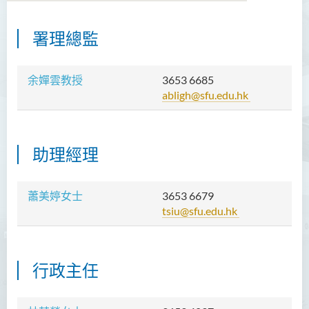
署理總監
關於卓越發展研究中心
成員
余嬋雲教授
3653 6685
abligh@sfu.edu.hk
獲資助的項目
交流計劃
助理經理
聯絡我們
蕭美婷女士
3653 6679
tsiu@sfu.edu.hk
行政主任