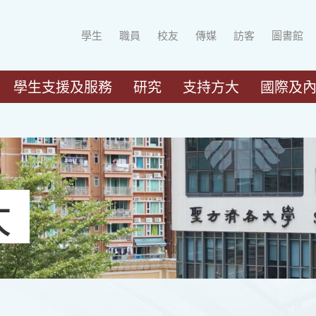
學生
職員
校友
傳媒
訪客
圖書館
學生支援及服務
研究
支持方大
國際及
大