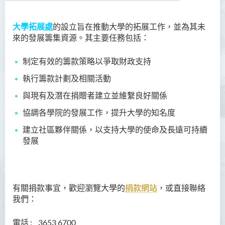
大學拓展處
的設立旨在推動大學的拓展工作，並為其未
簡介
來的發展籌集資源。其主要任務包括：
成就
制定有效的籌款策略以爭取財政支持
鳴謝安排
執行籌款計劃及相關活動
職員名錄
與現有及潛在捐贈者建立並維繫良好關係
協調各學院的發展工作，提升大學的知名度
聯絡我們
建立社區夥伴關係，以支持大學的使命及長遠可持續
發展
有關捐款事宜，歡迎瀏覽大學的
捐款網站
，或直接聯絡
我們：
電話 : 3653 6700