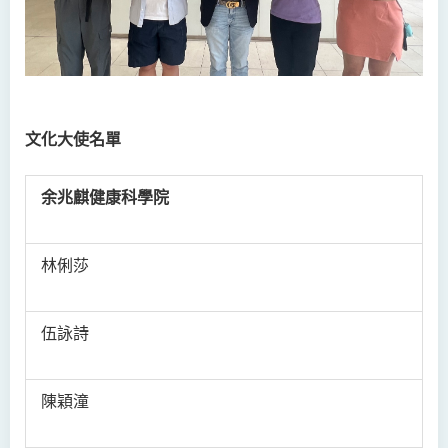
文化大使名單
余兆麒健康科學院
林俐莎
伍詠詩
陳穎潼