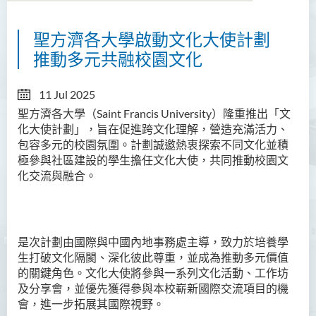
聖方濟各大學啟動文化大使計劃
關於國際與中國内地事務處
推動多元共融校園文化
內地事務拓展
11 Jul 2025
國際事務拓展
聖方濟各大學（Saint Francis University
）隆重推出「文
化大使計劃」，旨在促進跨文化理解，營造充滿活力、
活動
包容多元的校園氛圍。
計劃誠邀熱衷探索不同文化並積
極參與社區建設的學生擔任文化大使，共同推動校園文
最新消息
化交流與融合。
方大文化大使計劃
感言分享
是次計劃由國際與中國內地事務處主導，致力於培養學
生打破文化隔閡、深化彼此尊重，並成為推動多元價值
的關鍵角色。文化大使將參與一系列文化活動、工作坊
及分享會，並優先獲得參與本校嶄新國際交流項目的機
會，進一步拓展其國際視野。