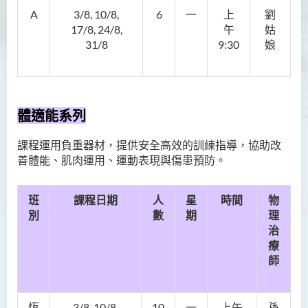
A
3/8, 10/8,
6
一
上
劉
17/8, 24/8,
午
姑
31/8
9:30
娘
體適能系列
課程運用負重器材，提供安全高效的訓練指導，協助改
善體能、肌肉運用、運動表現與傷患預防。
班
課程日期
人
星
時間
物
別
數
期
理
治
療
師
恆
3/8, 10/8,
10
一
上午
孫