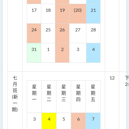
17
18
19
(20)
21
24
25
26
27
28
31
1
2
3
4
七
12
月
2
星
星
星
星
星
班
期
期
期
期
期
(新
一
二
三
四
五
一
期)
3
4
5
6
7