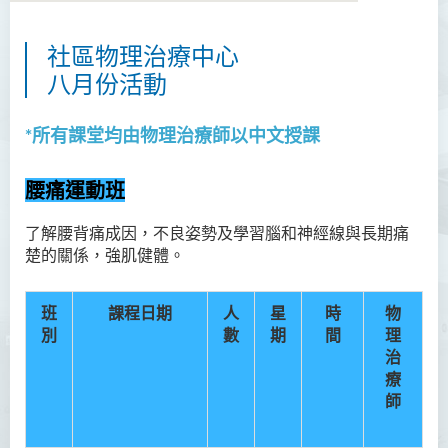
社區物理治療中心
關於我們
八月份活動
願景與使命
*
所有課堂均由物理治療師
以中文
授課
大學物理治療診所
腰痛運動班
社區物理治療中心
模擬實習室
了解腰背痛成因，不良姿勢及學習腦和神經線與長期痛
楚的關係，強肌健體。
最新消息
班
課程日期
人
星
時
物
專業團隊
別
數
期
間
理
常見問題
治
療
聯絡我們
師
活動花絮