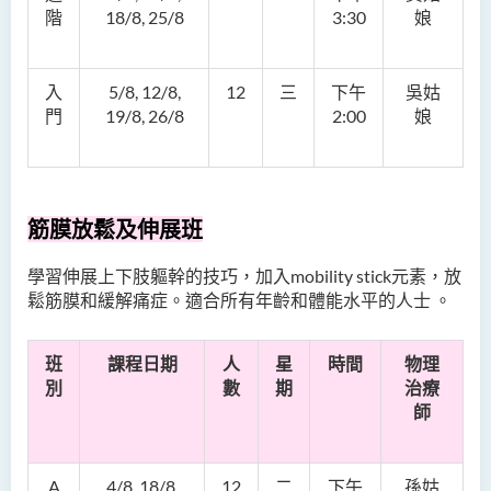
階
18/8, 25/8
3:30
娘
入
5/8, 12/8,
12
三
下午
吳姑
門
19/8, 26/8
2:00
娘
筋膜放鬆及伸展班
學習伸展上下肢軀幹的技巧，加入mobility stick元素
，放
鬆筋膜和緩解痛症。適合所有年齡和體能水平的人士 。
班
課程日期
人
星
時間
物理
別
數
期
治療
師
A
4/8, 18/8,
12
二
下午
孫姑