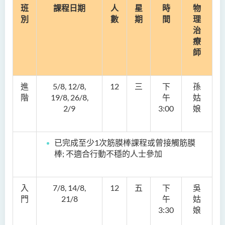
班
課程日期
人
星
時
物
別
數
期
間
理
治
療
師
進
5/8, 12/8,
12
三
下
孫
階
19/8, 26/8,
午
姑
2/9
3:00
娘
已完成至少1次筋膜棒課程或曾接觸筋膜
棒; 不適合行動不穩的人士參加
入
7/8, 14/8,
12
五
下
吳
門
21/8
午
姑
3:30
娘