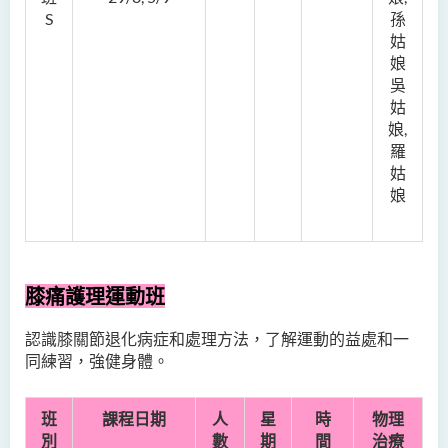
S
孫
姑
娘
吳
姑
娘,
羅
姑
娘
膝痛護理運動班
認識膝關節退化病症和處理方法，了解運動的益處和一
同練習，強健身體。
班
課程日期
人
星
時
物理
別
數
期
間
治療