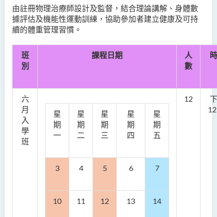
由註冊物理治療師設計及監督，結合理論講解、身體數
據評估及機能性運動訓練，協助參加者建立健康及可持
續的體重管理習慣。
班
課程日期
人
別
數
六
12
月
12
星
星
星
星
星
入
期
期
期
期
期
學
一
二
三
四
五
班
3
4
5
6
7
10
11
12
13
14