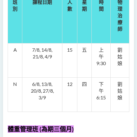
班
課程日期
人
星
時
物
別
數
期
間
理
治
療
師
A
7/8, 14/8,
15
五
上
劉
21/8, 4/9
午
姑
9:30
娘
N
6/8, 13/8,
12
四
下
劉
20/8, 27/8,
午
姑
3/9
6:15
娘
體重管理班 (為期三個月)