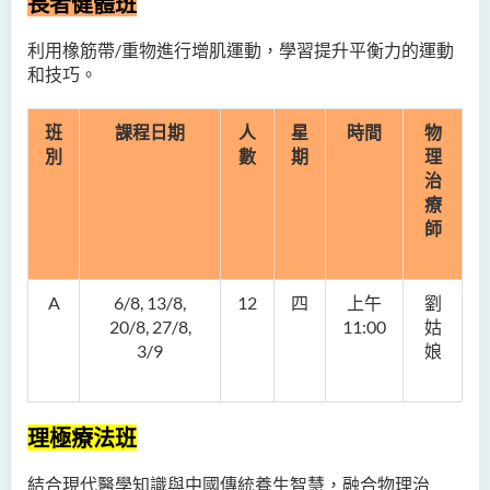
長者健體班
利用橡筋帶/重物進行增肌運動，學習提升平衡力的運動
和技巧。
班
課程日期
人
星
時間
物
別
數
期
理
治
療
師
A
6/8, 13/8,
12
四
上午
劉
20/8, 27/8,
11:00
姑
3/9
娘
理極療法班
結合現代醫學知識與中國傳統養生智慧，融合物理治