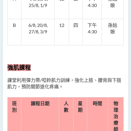
25/8, 1/9
4:30
娘
B
6/8, 20/8,
12
四
下午
孫姑
27/8, 3/9
4:30
娘
強肌課程
課堂利用彈力帶/
啞鈴
肌力訓練
，
強化上肢、腰背與
下肢
肌
力
，預防關節退化
疼痛
。
班
課程日期
人
星
時間
物
別
數
期
理
治
療
師