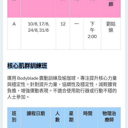
師
A
10/8, 17/8,
12
一
下
劉姑
24/8, 31/8
午
娘
2:00
核心肌群訓練班
運用 Bodyblade 震動訓練及瑜珈球，專注提升核心力量
與穩定性。針對提升力量、協調性及穩定性，減輕腰背
負擔，增強運動表現。不適合使用助行器或行動不穩的
人士參加。
班
課程日期
人
星
時間
物理治
別
數
期
療師