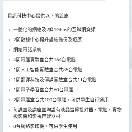
資訊科技中心提供以下的設施：
關於我們
一體化的網絡及2條1Gbps的互聯網寬頻
宗旨
2間數據中心提升設施備份及還原
資訊科技設施
網絡電話系統
資訊科技服務
4
間
電腦實驗室合共164台電腦
職員名錄
1
間人工智能
實驗室合共35台電腦
1
間
翻譯科技及傳譯實驗室
合共11台電腦
1
間
電子學習室
合共
60台電腦
2
間
電腦室合共100台電腦
，
可供學生自行選用
每課室及講座室均設有液晶螢幕投射器、電腦、實物
投影機和影視音響器材
8台網絡影印機
，
可供學生使用