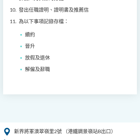
發出任職證明、證明書及推薦信
為以下事項記錄存檔：
續約
晉升
放假及退休
解僱及辭職
新界將軍澳翠嶺里2號
（港鐵調景嶺站B出口）