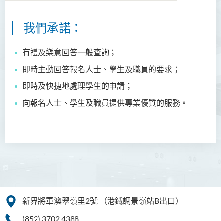
我們承諾：
簡介
服務承諾
有禮及樂意回答一般查詢；
即時主動回答報名人士、學生及職員的要求；
職能
即時及快捷地處理學生的申請；
職員名錄
向報名人士、學生及職員提供專業優質的服務。
新界將軍澳翠嶺里2號
（港鐵調景嶺站B出口）
(852) 3702 4388