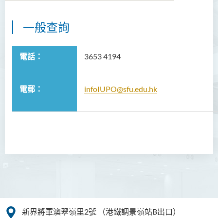
一般查詢
關於我們
願景與使命
電話：
3653 4194
合作機會
電郵：
infoIUPO@sfu.edu.hk
職員
活動
有用連結
聯絡我們
新界將軍澳翠嶺里2號
（港鐵調景嶺站B出口）