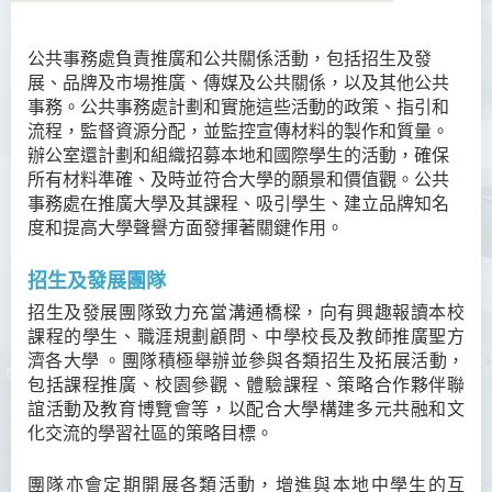
公共事務處負責推廣和公共關係活動，包括招生及發
關於我們
展
、
品牌及市場推廣
、
傳媒及公共關係，以及其他公共
事務。
公共事務處
計劃和實施這些活動的政策、指引和
新聞稿
流程，監督資源分配，並監控宣傳材料的製作和質量。
辦公室還計劃和組織招募本地和國際學生的活動，確保
傳媒採訪
所有材料準確、及時並符合大學的願景和價值觀。
公共
事務處
在推廣大學及其課程、吸引學生、建立品牌知名
最新消息
度和提高大學聲譽方面發揮著關鍵作用。
招生及推廣
招生及發展團隊
活動相片集
招生及發展團隊致力充當溝通橋樑，向有興趣報讀本校
課程的學生、職涯規劃顧問、中學校長及教師推廣聖方
職員名錄
濟各大學 。團隊積極舉辦並參與各類招生及拓展活動，
包括課程推廣、校園參觀、體驗課程、策略合作夥伴聯
誼活動及教育博覽會等，以配合大學構建多元共融和文
化交流的學習社區的策略目標。
團隊亦會定期開展各類活動，增進與本地中學生的互