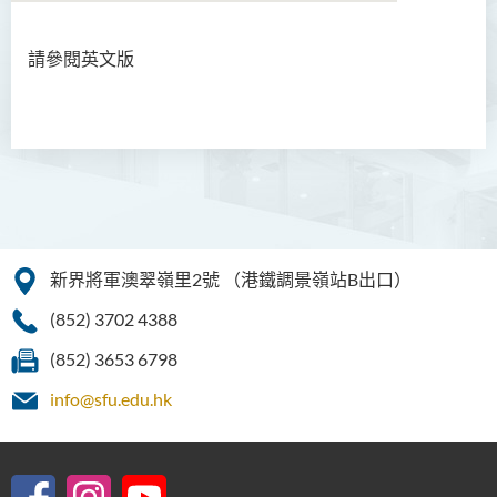
請參閱英文版
簡介
職能
職員名錄
課室借用系統
表格下載
新界將軍澳翠嶺里2號
（港鐵調景嶺站B出口）
聯絡我們
(852) 3702 4388
大學正名：學生常見問題
(852) 3653 6798
大學正名：畢業生常見問題
info@sfu.edu.hk