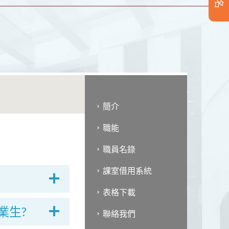
簡介
職能
職員名錄
課室借用系統
表格下載
業生?
聯絡我們