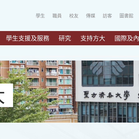
學生
職員
校友
傳媒
訪客
圖書館
學生支援及服務
研究
支持方大
國際及
大