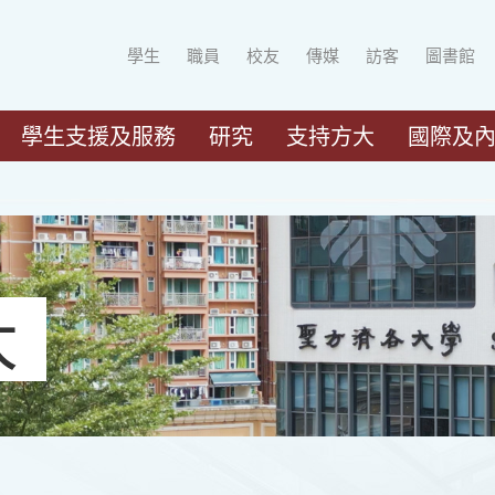
學生
職員
校友
傳媒
訪客
圖書館
學生支援及服務
研究
支持方大
國際及
大