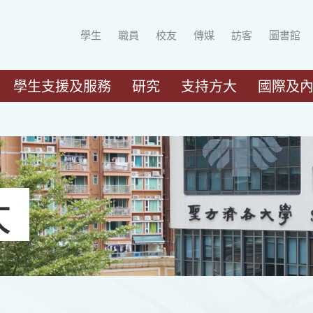
學生
職員
校友
傳媒
訪客
圖書館
學生支援及服務
研究
支持方大
國際及
大