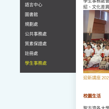
學生事務處
語言中心
紹、文化差
圖書館
規劃處
公共事務處
質素保證處
註冊處
學生事務處
迎新講座 202
校園生活
聖方濟各大