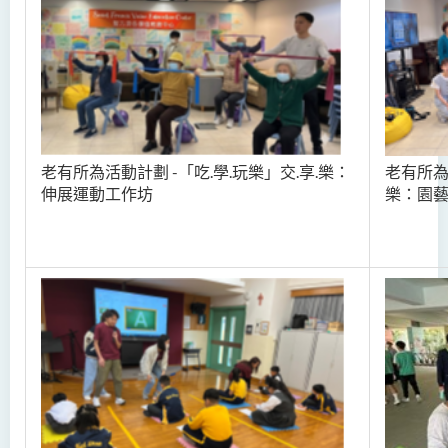
老有所為活動計劃 -「吃.學.玩樂」交.享.樂：
老有所為活
伸展運動工作坊
樂：園