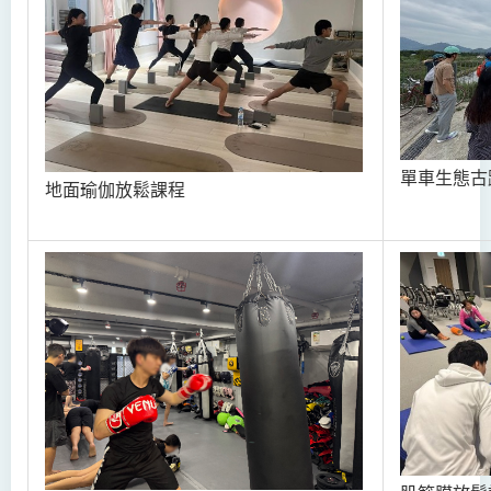
單車生態古
地面瑜伽放鬆課程