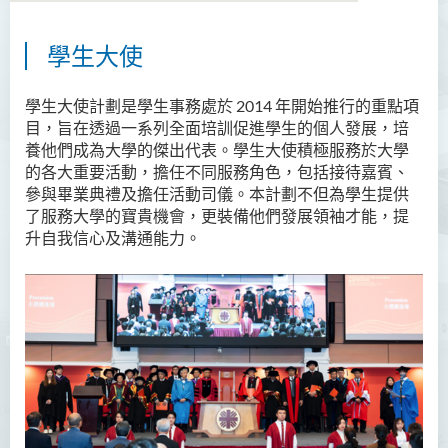
學生大使
關於我們
宗旨
學生大使計劃是學生事務處於 2014 年開始推行的重點項
目，旨在透過一系列全面培訓促進學生的個人發展，培
服務
養他們成為大學的傑出代表。學生大使積極服務於大學
的各大重要活動，擔任不同服務角色，包括接待嘉賓、
獎學金
參與畢業典禮及擔任活動司儀。本計劃不但為學生提供
了服務大學的寶貴機會，更裝備他們發展領袖才能，提
助學金及經濟援助
升自我信心及溝通能力。
就業機會
學生活動
相簿
學生組織
勵學堂 - 簡介