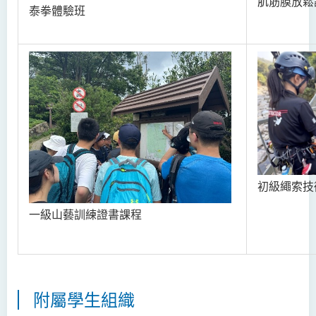
肌筋膜放鬆
泰拳體驗班
初級繩索技
一級山藝訓練證書課程
附屬學生組織