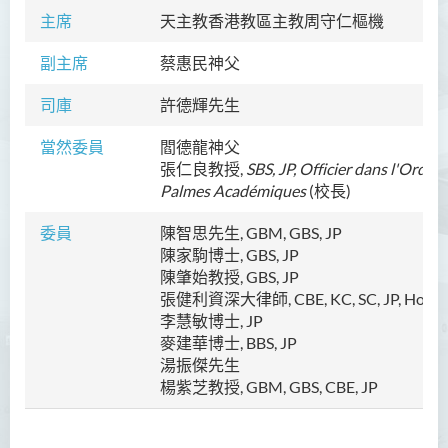
主席
天主教香港教區主教周守仁樞機
副主席
蔡惠民神父
司庫
許德輝先生
當然委員
閻德龍神父
張仁良教授,
SBS, JP, Officier dans l'Ordre 
Palmes Académiques
(校長)
委員
陳智思先生, GBM, GBS, JP
陳家駒博士, GBS, JP
陳肇始教授,
GBS, JP
張健利資深大律師, CBE, KC, SC, JP, Hon. 
李慧敏博士, JP
麥建華博士, BBS, JP
湯振傑
先生
楊紫芝教授, GBM, GBS, CBE, JP