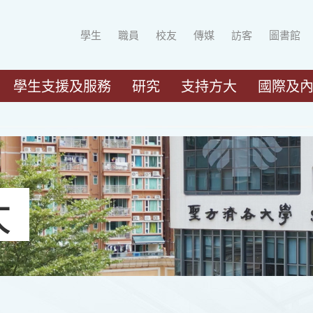
學生
職員
校友
傳媒
訪客
圖書館
學生支援及服務
研究
支持方大
國際及
大