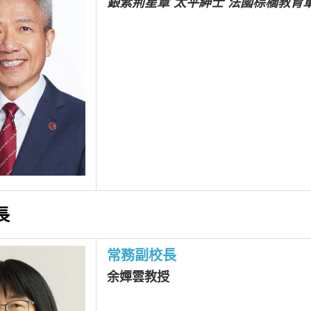
銀紫荊星章 太平紳士 法國棕櫚教育
長
常務副校長
余嬋雲教授