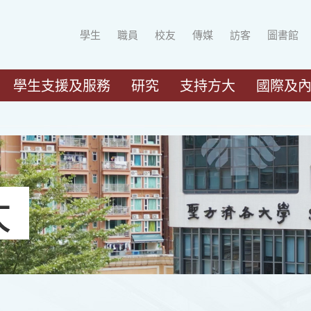
學生
職員
校友
傳媒
訪客
圖書館
學生支援及服務
研究
支持方大
國際及
大