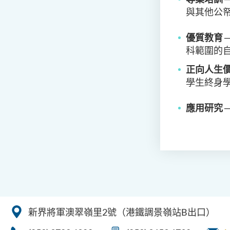
與其他公
優質教育
科範圍的
正向人生
學生終身
應用研
究
新界將軍澳翠嶺里2號（港鐵調景嶺站B出口）